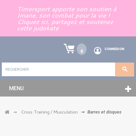
Panneau de gestion des cookies
Timersport apporte son soutien à
Imane, son combat pour la vie !
Cliquez ici, partagez et soutenez
cette judokate
CONNEXION
0
MENU
Cross Training / Musculation
➞
➞
Barres et disques