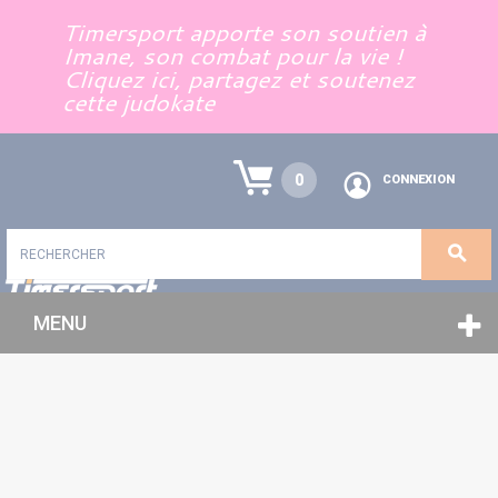
Panneau de gestion des cookies
Timersport apporte son soutien à
Imane, son combat pour la vie !
Cliquez ici, partagez et soutenez
cette judokate
0
CONNEXION
MENU