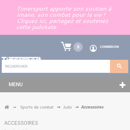
Panneau de gestion des cookies
Timersport apporte son soutien à
Imane, son combat pour la vie !
Cliquez ici, partagez et soutenez
cette judokate
0
CONNEXION
MENU
Sports de combat
Judo
➞
➞
➞
Accessoires
ACCESSOIRES