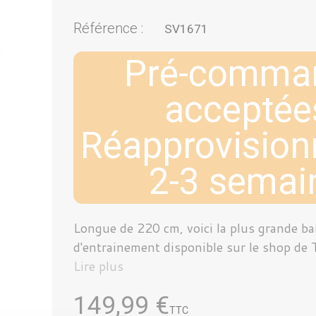
Référence :
SV1671
Pré-comma
acceptées
Réapprovisio
2-3 semai
Longue de 220 cm, voici la plus grande b
d'entrainement disponible sur le shop de 
Lire plus
149,99 €
TTC