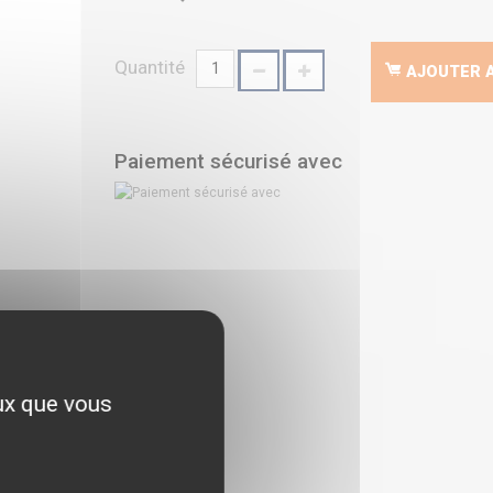
Quantité
AJOUTER A
Paiement sécurisé avec
eux que vous