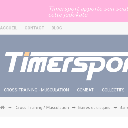
Panneau de gestion des cookies
Timersport apporte son souti
cette judokate
ACCUEIL
CONTACT
BLOG
CROSS-TRAINING - MUSCULATION
COMBAT
COLLECTIFS
Cross Training / Musculation
Barres et disques
Barr
➞
➞
➞