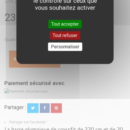
Lire plus
le contrôle sur ceux que
vous souhaitez activer
239,99 €
TTC
Tout accepter
Tout refuser
Quantité
Personnaliser
AJOUTER AU PANIER
Paiement sécurisé avec
Partager :
Partager sur Facebook !
La barre olympique de crossfit de 220 cm et de 20