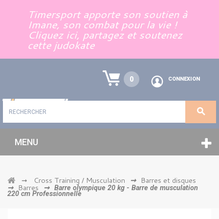
Panneau de gestion des cookies
Timersport apporte son soutien à
Imane, son combat pour la vie !
Cliquez ici, partagez et soutenez
cette judokate
0
CONNEXION
MENU
Cross Training / Musculation
Barres et disques
➞
➞
Barres
➞
➞
Barre olympique 20 kg - Barre de musculation
220 cm Professionnelle