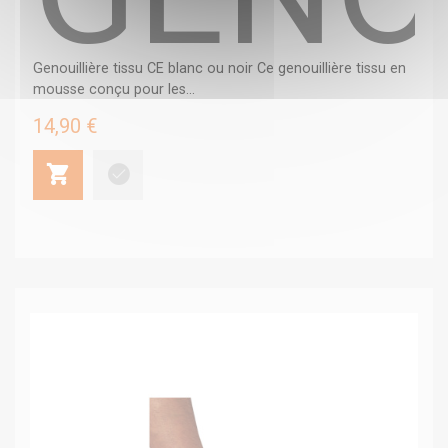
Genouillière tissu CE blanc ou noir Ce genouillière tissu en
mousse conçu pour les...
14,90 €