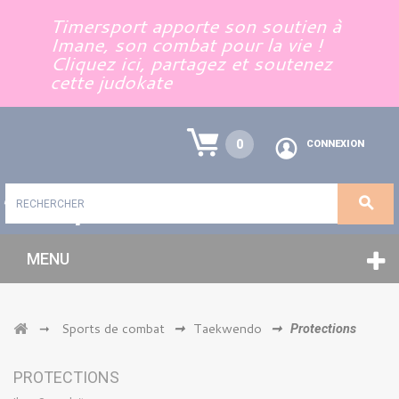
Panneau de gestion des cookies
Timersport apporte son soutien à
Imane, son combat pour la vie !
Cliquez ici, partagez et soutenez
cette judokate
0
CONNEXION
MENU
Sports de combat
Taekwendo
➞
➞
➞
Protections
PROTECTIONS