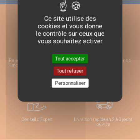
Ce site utilise des
cookies et vous donne
le contrôle sur ceux que
vous souhaitez activer
Tout accepter
Paiement 100% sécurisé par
Choix et qualité sur tous nos
Paypal ou Virement Bancaire
produits
Tout refuser
Personnaliser
Conseil d'Expert
Livraison rapide en 2 à 3 jours
ouvrés