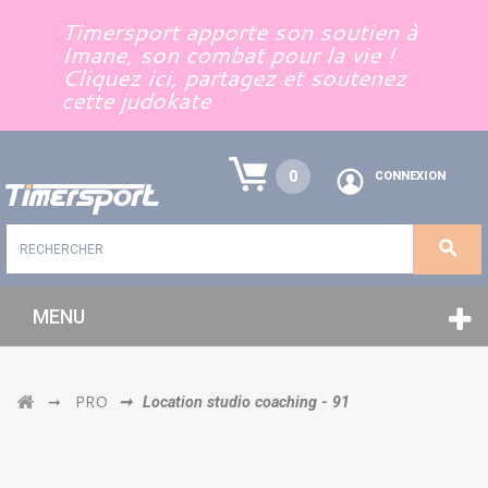
Panneau de gestion des cookies
Timersport apporte son soutien à
Imane, son combat pour la vie !
Cliquez ici, partagez et soutenez
cette judokate
0
CONNEXION
MENU
PRO
➞
➞
Location studio coaching - 91