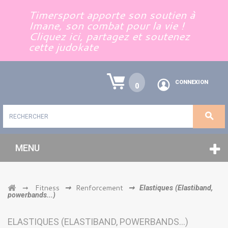
Panneau de gestion des cookies
Timersport apporte son soutien à
Imane, son combat pour la vie !
Cliquez ici, partagez et soutenez
cette judokate
CONNEXION
0
MENU
Fitness
Renforcement
➞
➞
➞
Elastiques (Elastiband,
powerbands...)
ELASTIQUES (ELASTIBAND, POWERBANDS...)