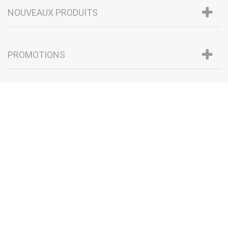
NOUVEAUX PRODUITS
PROMOTIONS
Paiement 100% sécurisé par
Choix et qualité sur tous nos
Paypal ou Virement Bancaire
produits