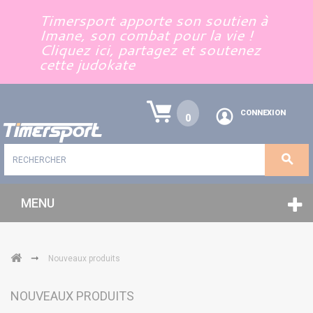
Panneau de gestion des cookies
Timersport apporte son soutien à
Imane, son combat pour la vie !
Cliquez ici, partagez et soutenez
cette judokate
CONNEXION
0
MENU
➞
Nouveaux produits
NOUVEAUX PRODUITS