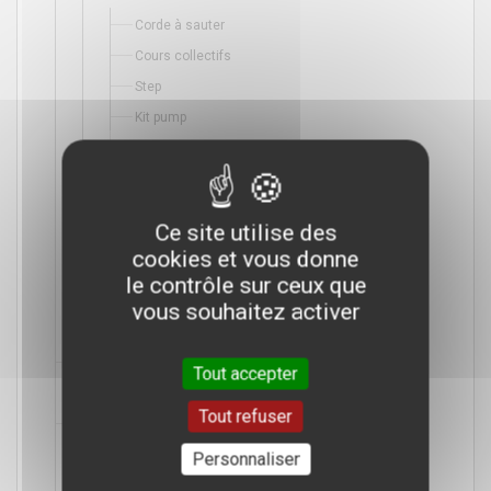
Corde à sauter
Cours collectifs
Step
Kit pump
Lot tapis
Renforcement
Poids et haltères
Ce site utilise des
Poids de corps
cookies et vous donne
Elastiques (Elastiband, powerbands...)
le contrôle sur ceux que
Bandes et bracelets lestés
vous souhaitez activer
Tapis fitness
Sports de raquettes
Tout accepter
Padel
Tout refuser
Sports collectifs
Football
Personnaliser
Ballons