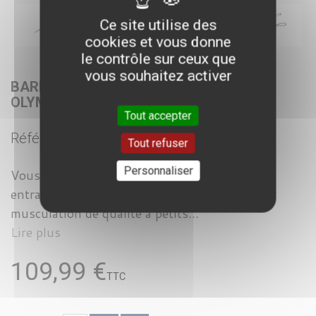
Ce site utilise des
cookies et vous donne
le contrôle sur ceux que
vous souhaitez activer
BARRE MUSCULATION 175 CM - BARRE
OLYMPIQUE D'ENTRAINEMENT
Tout accepter
Référence :
SV1670
Tout refuser
Personnaliser
Vous manquez de matériel sportif pour vous
entrainer ? Vous recherchez des barres de
musculation de qualité à petits...
Lire plus
109,99 €
TTC