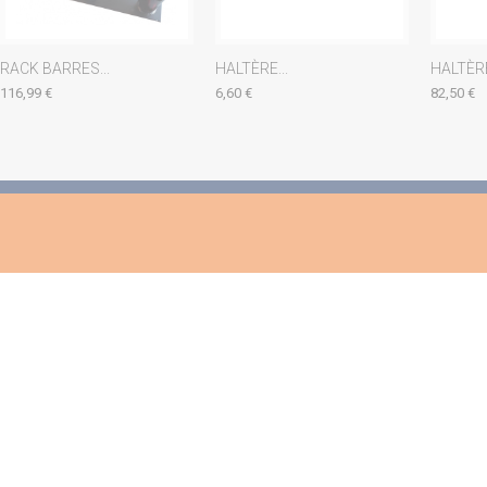
RACK BARRES...
HALTÈRE...
HALTÈRE
116,99 €
6,60 €
82,50 €
Paiement 100% sécurisé par
Choix et qualité sur tous nos
Paypal ou Virement Bancaire
produits