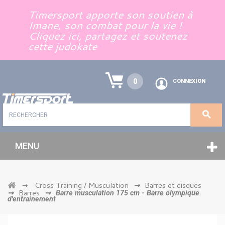
Panneau de gestion des cookies
Timersport apporte son soutien à
Imane, son combat pour la vie !
Cliquez ici, partagez et soutenez
cette judokate
0
CONNEXION
MENU
Cross Training / Musculation
Barres et disques
➞
➞
Barres
➞
➞
Barre musculation 175 cm - Barre olympique
d'entrainement