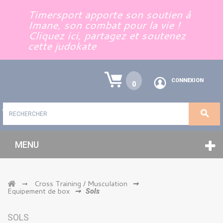
Panneau de gestion des cookies
Timersport apporte son soutien à
Imane, son combat pour la vie !
Cliquez ici, partagez et soutenez
cette judokate
CONNEXION
0
MENU
Cross Training / Musculation
➞
➞
Equipement de box
➞
Sols
SOLS