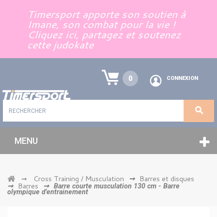
Panneau de gestion des cookies
Timersport apporte son soutien à
Imane, son combat pour la vie !
Cliquez ici, partagez et soutenez
cette judokate
0
CONNEXION
MENU
Cross Training / Musculation
Barres et disques
➞
➞
Barres
➞
➞
Barre courte musculation 130 cm - Barre
olympique d'entrainement