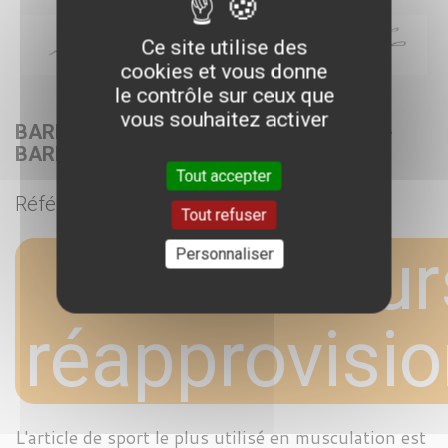
Ce site utilise des
cookies et vous donne
le contrôle sur ceux que
vous souhaitez activer
BARRE COURTE MUSCULATION 130 CM -
BARRE OLYMPIQUE D'ENTRAINEMENT
Tout accepter
Référence :
SV1664
Tout refuser
En cour
Personnaliser
réapprovisi
L'article de sport le plus utilisé en musculation est