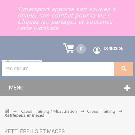
Panneau de gestion des cookies
Timersport apporte son soutien à
Imane, son combat pour la vie !
Cliquez ici, partagez et soutenez
cette judokate
0
CONNEXION
MENU
Cross Training / Musculation
Cross Training
➞
➞
➞
Kettlebells et maces
KETTLEBELLS ET MACES