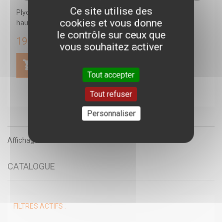
Ce site utilise des
Plyobox 3 pièces avec des plateformes de saut de 3
cookies et vous donne
hauteurs différentes 30,5cm, 46cm,...
le contrôle sur ceux que
199,99 €
vous souhaitez activer
Tout accepter
Tout refuser
Personnaliser
Affichage 1 - 2 de 2 Articles
CATALOGUE
FILTRES ACTIFS :