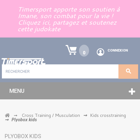
Panneau de gestion des cookies
Timersport apporte son soutien à
Imane, son combat pour la vie !
Cliquez ici, partagez et soutenez
cette judokate
CONNEXION
0
MENU
Cross Training / Musculation
Kids crosstraining
➞
➞
➞
Plyobox kids
PLYOBOX KIDS