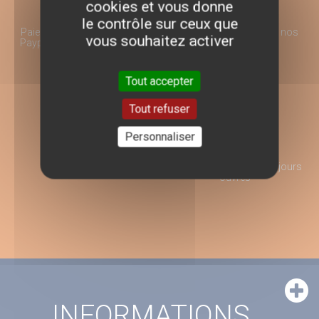
cookies et vous donne
le contrôle sur ceux que
Paiement 100% sécurisé par
Choix et qualité sur tous nos
vous souhaitez activer
Paypal ou Virement Bancaire
produits
Tout accepter
Tout refuser
Personnaliser
Conseil d'Expert
Livraison rapide en 2 à 3 jours
ouvrés
INFORMATIONS