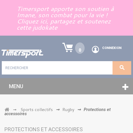
Panneau de gestion des cookies
Timersport apporte son soutien à
Imane, son combat pour la vie !
Cliquez ici, partagez et soutenez
cette judokate
CONNEXION
0
MENU
Sports collectifs
Rugby
➞
➞
➞
Protections et
accessoires
PROTECTIONS ET ACCESSOIRES