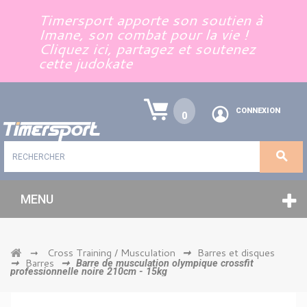
Panneau de gestion des cookies
Timersport apporte son soutien à
Imane, son combat pour la vie !
Cliquez ici, partagez et soutenez
cette judokate
CONNEXION
0
MENU
Cross Training / Musculation
Barres et disques
➞
➞
Barres
➞
➞
Barre de musculation olympique crossfit
professionnelle noire 210cm - 15kg