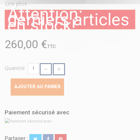
Lire plus
Attention:
derniers articles
en stock!
260,00 €
TTC
Quantité
AJOUTER AU PANIER
Paiement sécurisé avec
Partager :