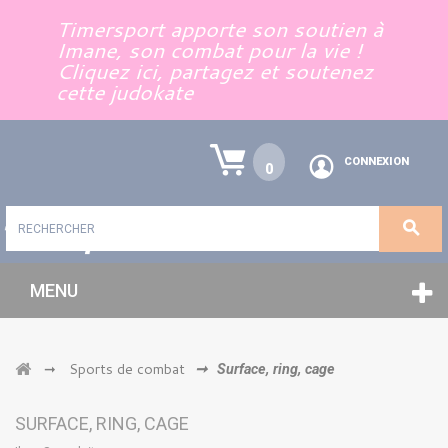
Panneau de gestion des cookies
Timersport apporte son soutien à
Imane, son combat pour la vie !
Cliquez ici, partagez et soutenez
cette judokate
CONNEXION
0
MENU
Sports de combat
➞
➞
Surface, ring, cage
SURFACE, RING, CAGE