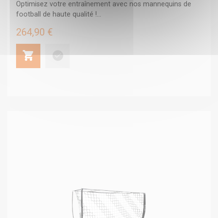
Optimisez votre entraînement avec nos mannequins de
football de haute qualité !...
264,90 €