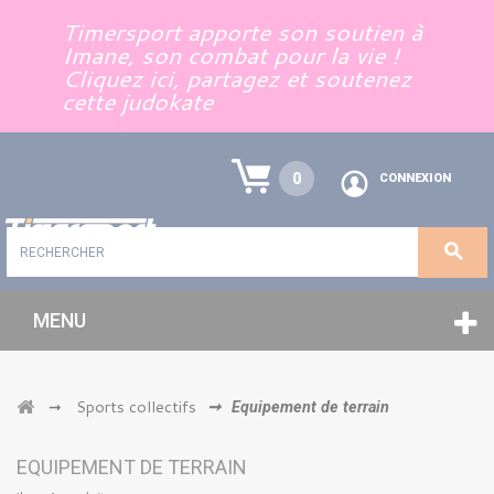
Panneau de gestion des cookies
Timersport apporte son soutien à
Imane, son combat pour la vie !
Cliquez ici, partagez et soutenez
cette judokate
0
CONNEXION
MENU
Sports collectifs
➞
➞
Equipement de terrain
EQUIPEMENT DE TERRAIN