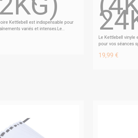
2KG)
(4
24
oire Kettlebell est indispensable pour
aînements variés et intenses.Le...
Le Kettlebell vinyle
pour vos séances sp
19,99 €