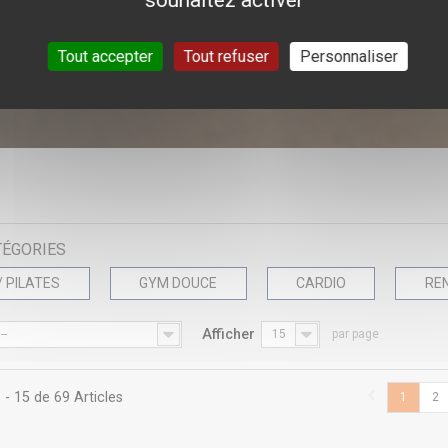
souhaitez activer
Tout accepter
Tout refuser
Personnaliser
S
TÉGORIES
/ PILATES
GYM DOUCE
CARDIO
RE
Afficher
--
15
par page
 - 15 de 69 Articles
1
2