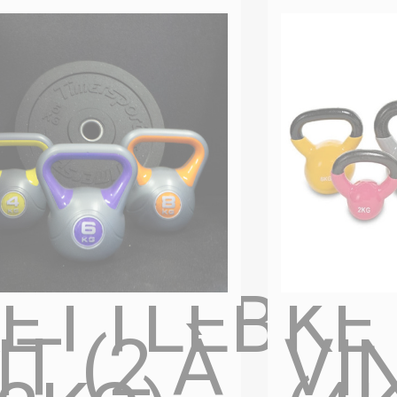
ETTLEBEL
KE
IT (2 À
VI