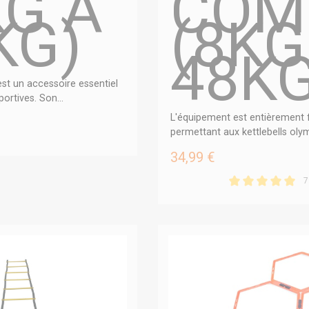
KG À
COM
KG)
(8KG
48KG
 est un accessoire essentiel
ortives. Son...
L'équipement est entièrement f
permettant aux kettlebells olym
34,99 €
7