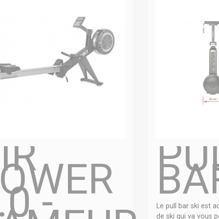
IR
PU
ROWER
BA
.0 -
Le pull bar ski est 
de ski qui va vous p