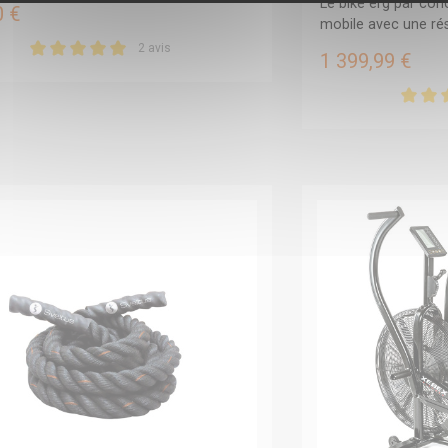
Le bike erg par conc
0 €
mobile avec une rési
2 avis
1 399,99 €