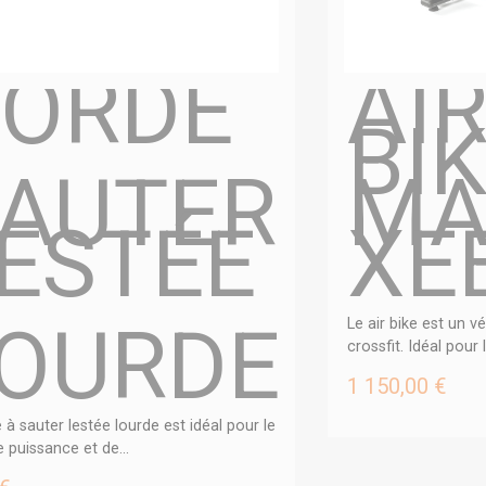
ORDE
AI
BI
AUTER
MA
ESTÉE
XE
OURDE
Le air bike est un vé
crossfit. Idéal pour l
1 150,00 €
 à sauter lestée lourde est idéal pour le
e puissance et de...