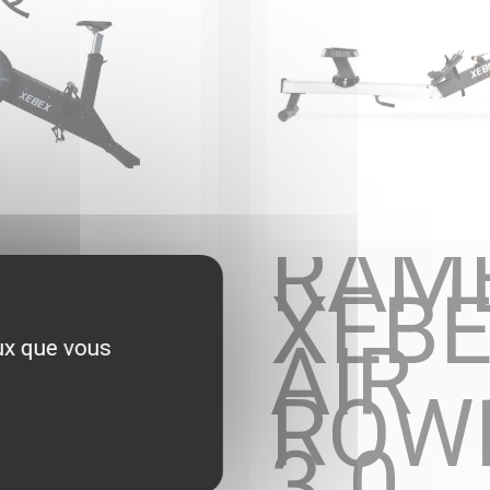
KE
RAM
G
XEB
RPLUS
AIR
eux que vous
BEX
ROW
3.0