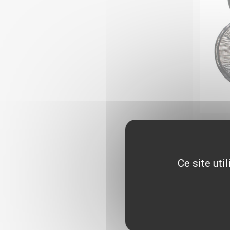
A
B
X
Ce site uti
Issu de 
SkiErg, 