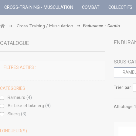
CROSS-TRAINING - MUSCULATION
COMBAT
COLLECTIFS
Cross Training / Musculation
➞
➞
Endurance - Cardio
ENDURAN
CATALOGUE
SOUS-CA
FILTRES ACTIFS :
RAME
Trier par
CATÉGORIES
Rameurs
(4)
Air bike et bike erg
(9)
Affichage 1
Skierg
(3)
LONGUEUR(S)