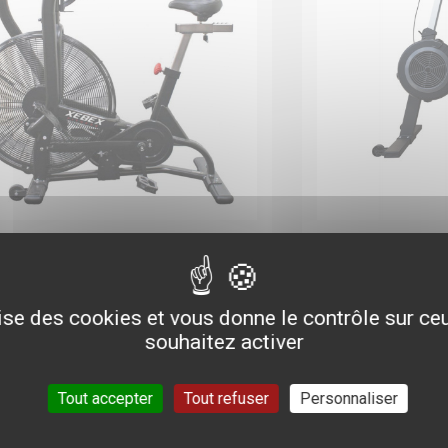
IR
BI
IKE
ER
EBEX
AI
lise des cookies et vous donne le contrôle sur c
souhaitez activer
XE
Tout accepter
Tout refuser
Personnaliser
la même famille que le rameur et le
le Air BIke est une machine cardio...