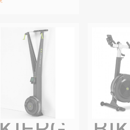
 €
KIERG
BI