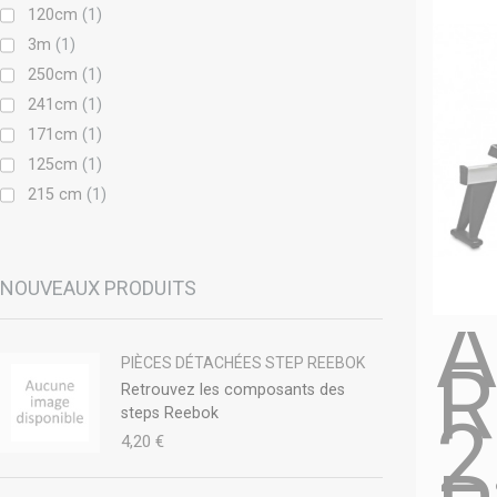
120cm
(1)
3m
(1)
250cm
(1)
241cm
(1)
171cm
(1)
125cm
(1)
215 cm
(1)
NOUVEAUX PRODUITS
A
PIÈCES DÉTACHÉES STEP REEBOK
Retrouvez les composants des
2
steps Reebok
4,20 €