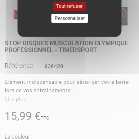
Tout refuser
Personnaliser
STOP DISQUES MUSCULATION OLYMPIQUE
PROFESSIONNEL - TIMERSPORT
Référence :
636420
Element indispensable pour sécuriser votre barre
lors de vos entraînements. .
Lire plus
15,99 €
TTC
La couleur