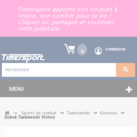
Panneau de gestion des cookies
Timersport apporte son soutien à
Imane, son combat pour la vie !
Cliquez ici, partagez et soutenez
cette judokate
CONNEXION
0
MENU
Sports de combat
Taekwendo
Kimonos
➞
➞
➞
➞
Dobok Taekwendo Victory