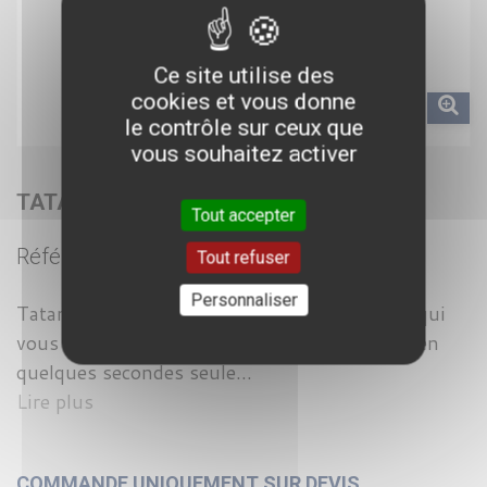
Ce site utilise des
cookies et vous donne
le contrôle sur ceux que
vous souhaitez activer
TATAMIS ENROULABLE
Tout accepter
Référence :
AM60897000
Tout refuser
Personnaliser
Tatamis enroulable, la solution gain de place qui
vous permet de métamorphoser votre espace en
quelques secondes seule...
Lire plus
COMMANDE UNIQUEMENT SUR DEVIS