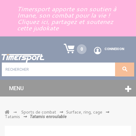
Panneau de gestion des cookies
Timersport apporte son soutien à
Imane, son combat pour la vie !
Cliquez ici, partagez et soutenez
cette judokate
0
CONNEXION
MENU
Sports de combat
Surface, ring, cage
➞
➞
➞
Tatamis
➞
Tatamis enroulable