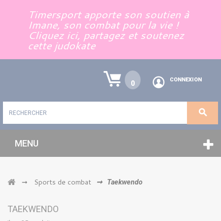
Panneau de gestion des cookies
Timersport apporte son soutien à
Imane, son combat pour la vie !
Cliquez ici, partagez et soutenez
cette judokate
CONNEXION
0
MENU
Sports de combat
➞
➞
Taekwendo
TAEKWENDO