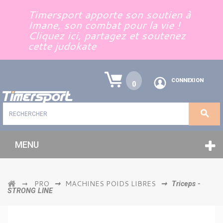
Panneau de gestion des cookies
Timersport apporte son soutien à
Imane, son combat pour la vie !
Cliquez ici, partagez et soutenez
cette judokate
CONNEXION
0
MENU
PRO
MACHINES POIDS LIBRES
➞
➞
➞
Triceps -
STRONG LINE