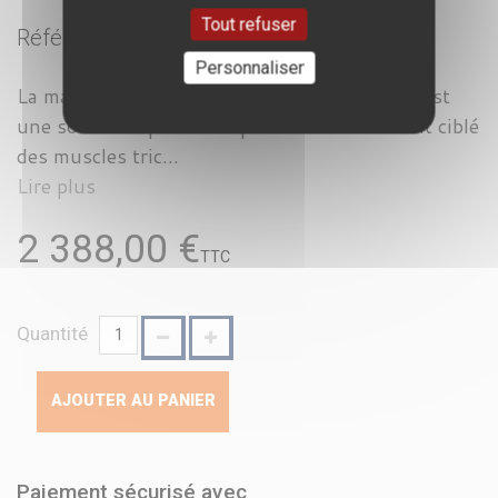
Tout refuser
Référence :
SL 015
Personnaliser
La machine triceps de la gamme Strong Line est
une solution spécialisée pour le renforcement ciblé
des muscles tric...
Lire plus
2 388,00 €
TTC
Quantité
AJOUTER AU PANIER
Paiement sécurisé avec