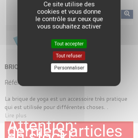
Ce site utilise des
cookies et vous donne
le contrôle sur ceux que
vous souhaitez activer
Tout accepter
Tout refuser
BRIQUE DE YOGA BLEU
Personnaliser
Référence :
SV4200
La brique de yoga est un accessoire très pratique
qui est utilisée pour différentes choses. .
Lire plus
Attention:
derniers articles
en stock!