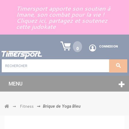
Panneau de gestion des cookies
Timersport apporte son soutien à
Imane, son combat pour la vie !
Cliquez ici, partagez et soutenez
cette judokate
CONNEXION
0
MENU
Fitness
➞
➞
Brique de Yoga Bleu