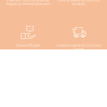
Paiement 100% sécurisé par
Choix et qualité sur tous nos
Paypal ou Virement Bancaire
produits
Conseil d'Expert
Livraison rapide en 2 à 3 jours
ouvrés
INFORMATIO