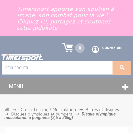
Panneau de gestion des cookies
Timersport apporte son soutien à
Imane, son combat pour la vie !
Cliquez ici, partagez et soutenez
cette judokate
0
CONNEXION
MENU
Cross Training / Musculation
Barres et disques
➞
➞
Disques olympiques et bumpers
➞
➞
Disque olympique
musculation à poignées (2,5 à 20kg)