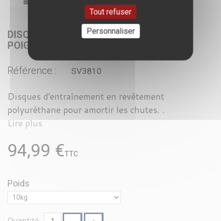
Tout refuser
Personnaliser
DISQUE OLYMPIQUE MUSCULATION À
POIGNÉES (2,5 À 20KG)
Référence :
SV3810
Disques d'entraînement en revêtement
polyuréthane pour amortir les chutes. .
Lire plus
94,99 €
TTC
Poids
Quantité