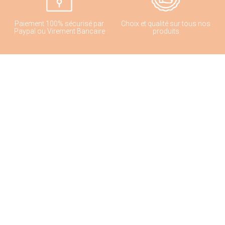
Paiement 100% sécurisé par
Choix et qualité sur tous nos
Paypal ou Virement Bancaire
produits
Conseil d'Expert
Livraison rapide en 2 à 3 jours
ouvrés