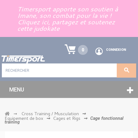
Panneau de gestion des cookies
Timersport apporte son soutien à
Imane, son combat pour la vie !
Cliquez ici, partagez et soutenez
cette judokate
0
CONNEXION
MENU
Cross Training / Musculation
➞
➞
Equipement de box
Cages et Rigs
➞
➞
Cage fonctionnal
training