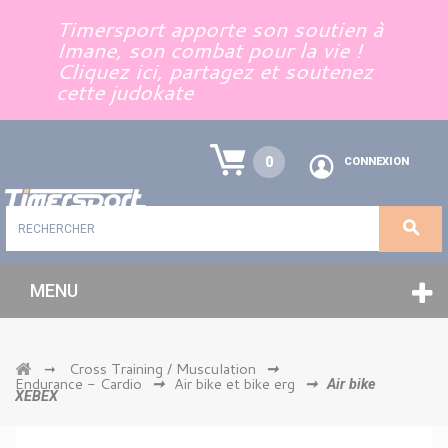
Panneau de gestion des cookies
Timersport apporte son soutien à
Imane, son combat pour la vie !
Cliquez ici, partagez et soutenez
cette judokate
0
CONNEXION
MENU
Cross Training / Musculation
➞
➞
Endurance - Cardio
Air bike et bike erg
➞
➞
Air bike
XEBEX