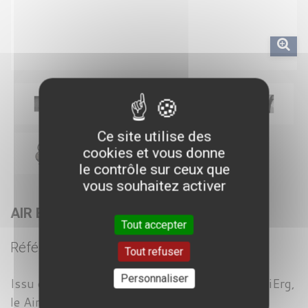
Ce site utilise des
cookies et vous donne
le contrôle sur ceux que
vous souhaitez activer
AIR BIKE XEBEX
Tout accepter
Référence :
FDLBIC002
Tout refuser
Personnaliser
Issu de la même famille que le rameur et le SkiErg,
le Air BIke est une machine cardio destinée au