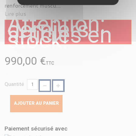
renforcement muscu...
Lire plus
Attention:
derniers
articles en
stock!
990,00 €
TTC
Quantité
AJOUTER AU PANIER
Paiement sécurisé avec