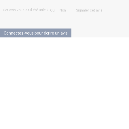
Cet avis vous a-t-il été utile ?
Oui
Non
Signaler cet avis
Connectez-vous pour écrire un avis
Paiement 100% sécurisé par
Choix et qualité sur tous nos
Paypal ou Virement Bancaire
produits