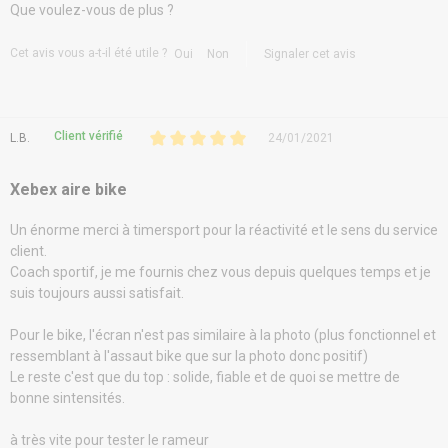
Que voulez-vous de plus ?
Cet avis vous a-t-il été utile ?
Oui
Non
Signaler cet avis
Client vérifié
L.B.
24/01/2021
Xebex aire bike
Un énorme merci à timersport pour la réactivité et le sens du service
client.
Coach sportif, je me fournis chez vous depuis quelques temps et je
suis toujours aussi satisfait.
Pour le bike, l'écran n'est pas similaire à la photo (plus fonctionnel et
ressemblant à l'assaut bike que sur la photo donc positif)
Le reste c'est que du top : solide, fiable et de quoi se mettre de
bonne sintensités.
à très vite pour tester le rameur