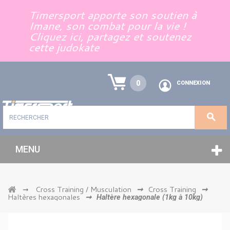
Panneau de gestion des cookies
Timersport apporte son soutien à
Imane, son combat pour la vie !
Cliquez ici, partagez et soutenez
cette judokate
0
CONNEXION
MENU
Cross Training / Musculation
Cross Training
➞
➞
➞
Haltères hexagonales
➞
Haltère hexagonale (1kg à 10kg)