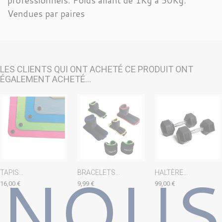
Vendues par paires
LES CLIENTS QUI ONT ACHETÉ CE PRODUIT ONT
ÉGALEMENT ACHETÉ...
NOUS
TAPIS...
BRACELETS...
HALTÈRE...
16,00 €
9,99 €
99,00 €