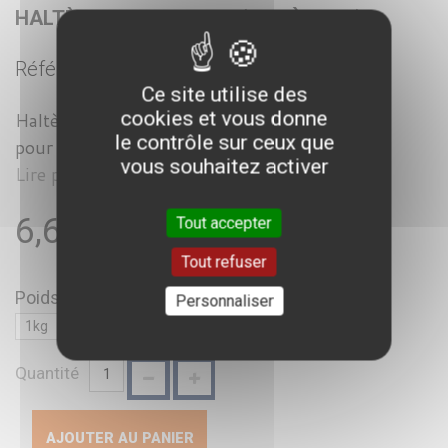
HALTÈRE HEXAGONALE (1KG À 10KG)
Référence :
AM60994800
Ce site utilise des
cookies et vous donne
Haltères en caoutchouc de forme hexagonales
le contrôle sur ceux que
pour éviter les roulements au sol. .
vous souhaitez activer
Lire plus
6,60 €
Tout accepter
TTC
Tout refuser
Poids
Personnaliser
Quantité
AJOUTER AU PANIER