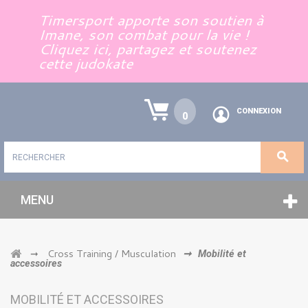
Panneau de gestion des cookies
Timersport apporte son soutien à
Imane, son combat pour la vie !
Cliquez ici, partagez et soutenez
cette judokate
CONNEXION
0
MENU
Cross Training / Musculation
➞
➞
Mobilité et
accessoires
MOBILITÉ ET ACCESSOIRES