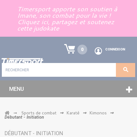
Panneau de gestion des cookies
Timersport apporte son soutien à
Imane, son combat pour la vie !
Cliquez ici, partagez et soutenez
cette judokate
0
CONNEXION
MENU
Sports de combat
Karaté
Kimonos
➞
➞
➞
➞
Débutant - Initiation
DÉBUTANT - INITIATION