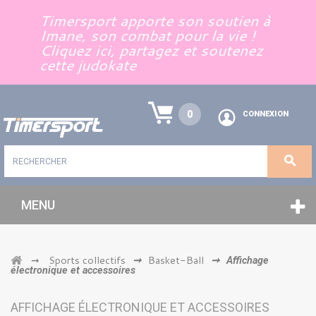
Panneau de gestion des cookies
Timersport apporte son soutien à
Imane, son combat pour la vie !
Cliquez ici, partagez et soutenez
cette judokate
0
CONNEXION
MENU
Sports collectifs
Basket-Ball
➞
➞
➞
Affichage
électronique et accessoires
AFFICHAGE ÉLECTRONIQUE ET ACCESSOIRES