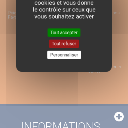
cookies et vous donne
le contrôle sur ceux que
Paiement 100% sécurisé par
Choix et qualité sur tous nos
vous souhaitez activer
Paypal ou Virement Bancaire
produits
Tout accepter
Tout refuser
Personnaliser
Conseil d'Expert
Livraison rapide en 2 à 3 jours
ouvrés
INFORMATIONS