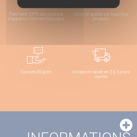
Paiement 100% sécurisé par
Choix et qualité sur tous nos
Paypal ou Virement Bancaire
produits
Conseil d'Expert
Livraison rapide en 2 à 3 jours
ouvrés