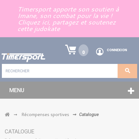
Panneau de gestion des cookies
Timersport apporte son soutien à
Imane, son combat pour la vie !
Cliquez ici, partagez et soutenez
cette judokate
CONNEXION
0
MENU
Récompenses sportives
➞
➞
Catalogue
CATALOGUE