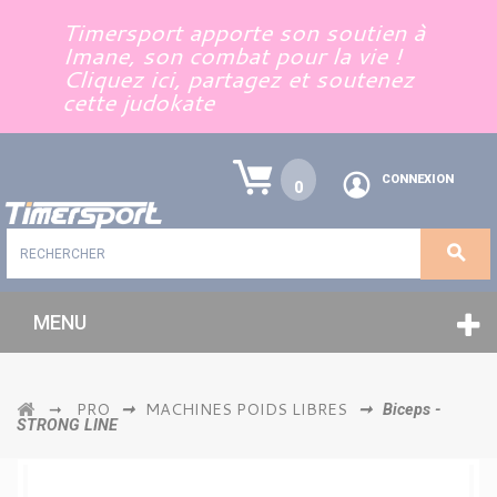
Panneau de gestion des cookies
Timersport apporte son soutien à
Imane, son combat pour la vie !
Cliquez ici, partagez et soutenez
cette judokate
CONNEXION
0
MENU
PRO
MACHINES POIDS LIBRES
➞
➞
➞
Biceps -
STRONG LINE