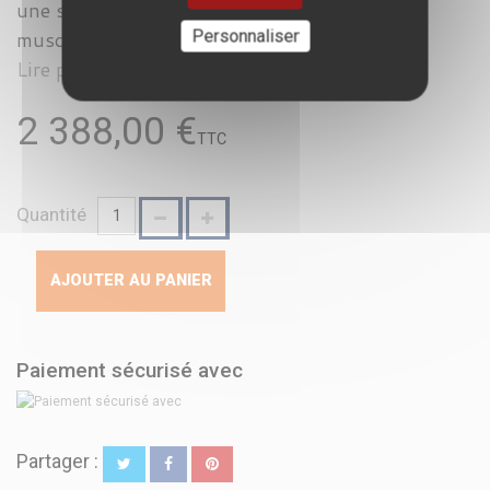
une solution dédiée au renforcement ciblé des
Personnaliser
muscles biceps. Cette m...
Lire plus
2 388,00 €
TTC
Quantité
AJOUTER AU PANIER
Paiement sécurisé avec
Partager :