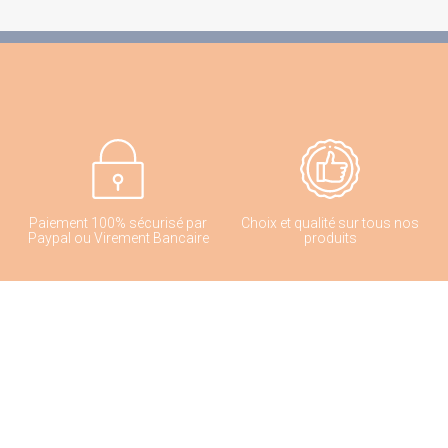
Paiement 100% sécurisé par
Choix et qualité sur tous nos
Paypal ou Virement Bancaire
produits
Conseil d'Expert
Livraison rapide en 2 à 3 jours
ouvrés