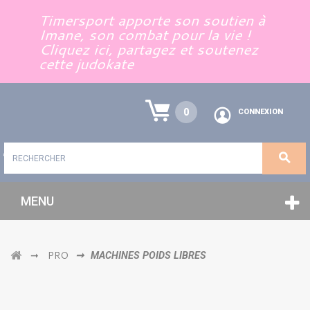
Panneau de gestion des cookies
Timersport apporte son soutien à
Imane, son combat pour la vie !
Cliquez ici, partagez et soutenez
cette judokate
0
CONNEXION
MENU
PRO
➞
➞
MACHINES POIDS LIBRES