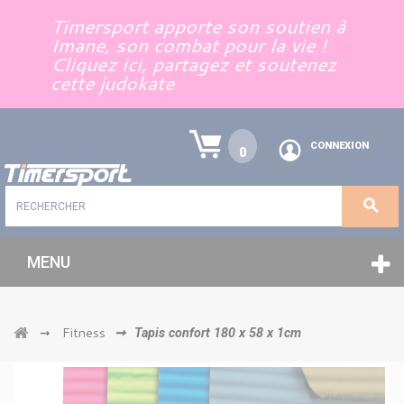
Panneau de gestion des cookies
Timersport apporte son soutien à
Imane, son combat pour la vie !
Cliquez ici, partagez et soutenez
cette judokate
CONNEXION
0
MENU
Fitness
➞
➞
Tapis confort 180 x 58 x 1cm