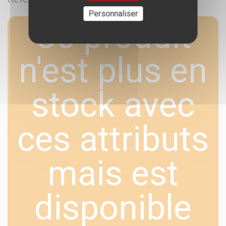
Personnaliser
Ce produit
n'est plus en
stock avec
ces attributs
mais est
disponible