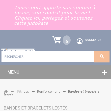
Panneau de gestion des cookies
Timersport apporte son soutien à
Imane, son combat pour la vie !
Cliquez ici, partagez et soutenez
cette judokate
CONNEXION
0
MENU
Fitness
Renforcement
➞
➞
➞
Bandes et bracelets
lestés
BANDES ET BRACELETS LESTÉS