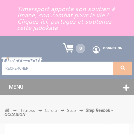
Panneau de gestion des cookies
Timersport apporte son soutien à
Imane, son combat pour la vie !
Cliquez ici, partagez et soutenez
cette judokate
0
CONNEXION
MENU
Fitness
Cardio
Step
➞
➞
➞
➞
Step Reebok -
OCCASION