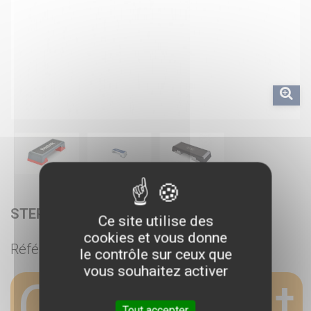
STEP REEBOK - OCCASION
Ce site utilise des
cookies et vous donne
Référence :
REBOCCASION
le contrôle sur ceux que
vous souhaitez activer
Ce produit
Tout accepter