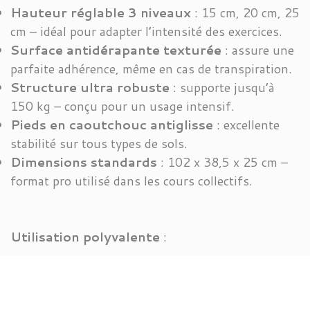
Hauteur réglable 3 niveaux
: 15 cm, 20 cm, 25
cm – idéal pour adapter l’intensité des exercices.
Surface antidérapante texturée
: assure une
parfaite adhérence, même en cas de transpiration.
Structure ultra robuste
: supporte jusqu’à
150 kg – conçu pour un usage intensif.
Pieds en caoutchouc antiglisse
: excellente
stabilité sur tous types de sols.
Dimensions standards
: 102 x 38,5 x 25 cm –
format pro utilisé dans les cours collectifs.
Utilisation polyvalente
:
Step cardio/aérobic
– parfait pour brûler des
calories à haute intensité.
HIIT / circuit training
– plateforme idéale pour