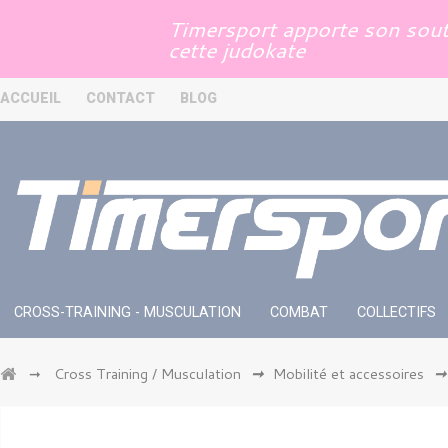
Panneau de gestion des cookies
Timersport apporte son souti
cette judokate
ACCUEIL
CONTACT
BLOG
CROSS-TRAINING - MUSCULATION
COMBAT
COLLECTIFS
Cross Training / Musculation
Mobilité et accessoires
➞
➞
➞