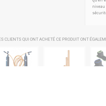
niveau 
sécurit
ES CLIENTS QUI ONT ACHETÉ CE PRODUIT ONT ÉGALEM
RDE À...
LOT DE 10...
BRACELETS
,99 €
35,04 €
9,99 €