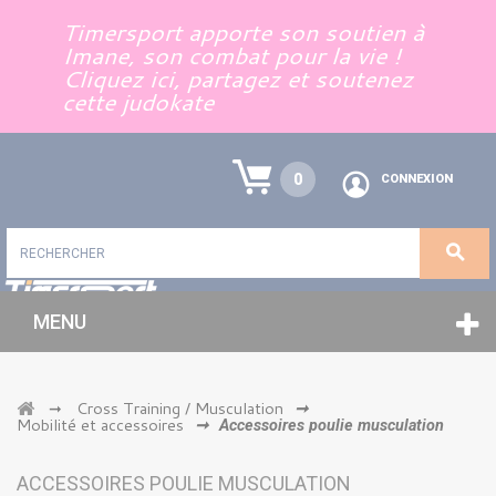
Panneau de gestion des cookies
Timersport apporte son soutien à
Imane, son combat pour la vie !
Cliquez ici, partagez et soutenez
cette judokate
0
CONNEXION
MENU
Cross Training / Musculation
➞
➞
Mobilité et accessoires
➞
Accessoires poulie musculation
ACCESSOIRES POULIE MUSCULATION