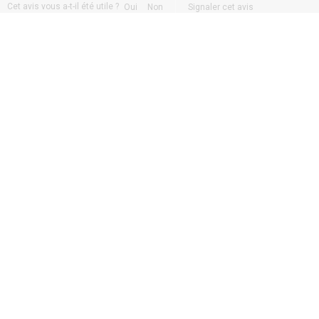
Cet avis vous a-t-il été utile ?
Oui
Non
Signaler cet avis
Connectez-vous pour écrire un avis
Paiement 100% sécurisé par
Choix et qualité sur tous nos
Paypal ou Virement Bancaire
produits