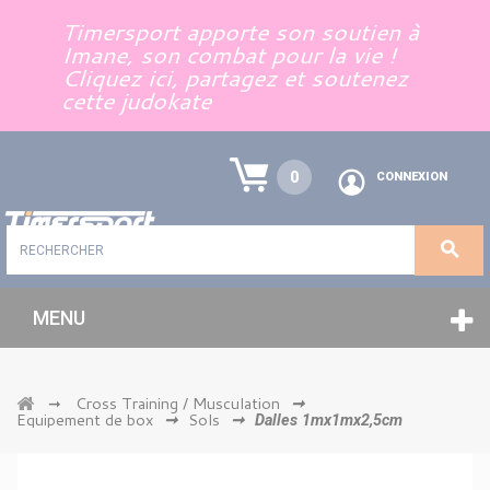
Panneau de gestion des cookies
Timersport apporte son soutien à
Imane, son combat pour la vie !
Cliquez ici, partagez et soutenez
cette judokate
0
CONNEXION
MENU
Cross Training / Musculation
➞
➞
Equipement de box
Sols
➞
➞
Dalles 1mx1mx2,5cm