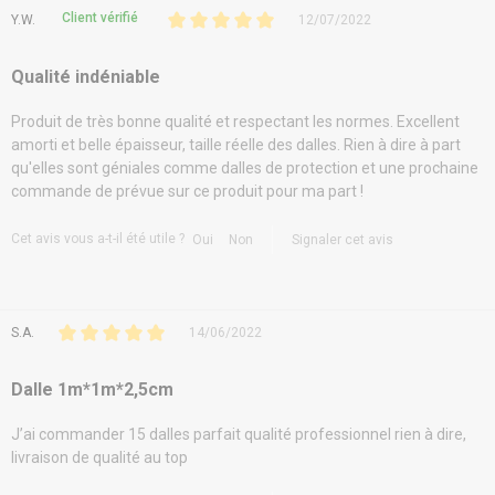
Client vérifié
Y.W.
12/07/2022
Qualité indéniable
Produit de très bonne qualité et respectant les normes. Excellent
amorti et belle épaisseur, taille réelle des dalles. Rien à dire à part
qu'elles sont géniales comme dalles de protection et une prochaine
commande de prévue sur ce produit pour ma part !
Cet avis vous a-t-il été utile ?
Oui
Non
Signaler cet avis
S.A.
14/06/2022
Dalle 1m*1m*2,5cm
J’ai commander 15 dalles parfait qualité professionnel rien à dire,
livraison de qualité au top