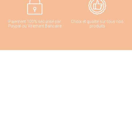
Paiement 100% sécurisé par
Choix et qualité sur tous nos
Paypal ou Virement Bancaire
produits
Conseil d'Expert
Livraison rapide en 2 à 3 jours
ouvrés