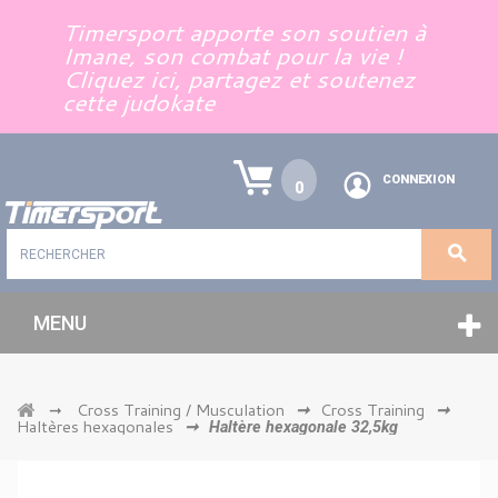
Panneau de gestion des cookies
Timersport apporte son soutien à
Imane, son combat pour la vie !
Cliquez ici, partagez et soutenez
cette judokate
CONNEXION
0
MENU
Cross Training / Musculation
Cross Training
➞
➞
➞
Haltères hexagonales
➞
Haltère hexagonale 32,5kg