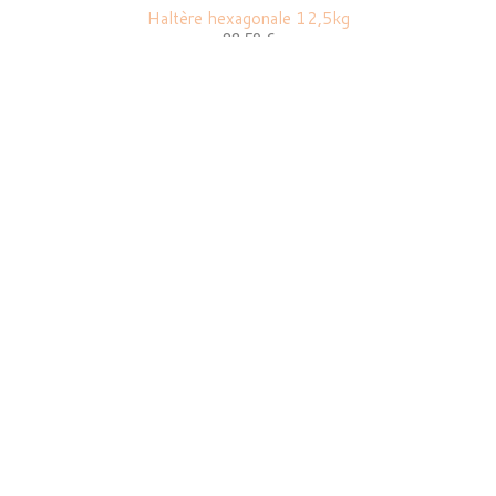
Haltère hexagonale 12,5kg
82,50 €
+
Rack à haltères 3 étages
339,99 €
=
422,49 €