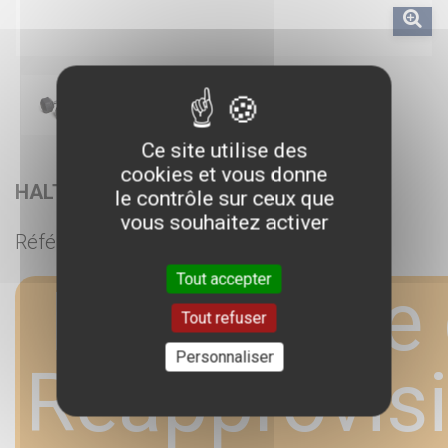
Ce site utilise des
cookies et vous donne
HALTÈRE HEXAGONALE 12,5KG
le contrôle sur ceux que
vous souhaitez activer
Référence :
AM60995800
Tout accepter
En rupture 
Tout refuser
Personnaliser
Réapprovis