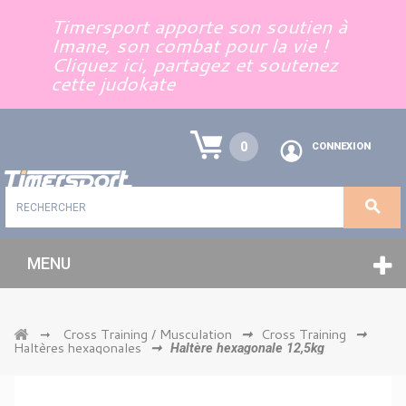
Panneau de gestion des cookies
Timersport apporte son soutien à
Imane, son combat pour la vie !
Cliquez ici, partagez et soutenez
cette judokate
0
CONNEXION
MENU
Cross Training / Musculation
Cross Training
➞
➞
➞
Haltères hexagonales
➞
Haltère hexagonale 12,5kg