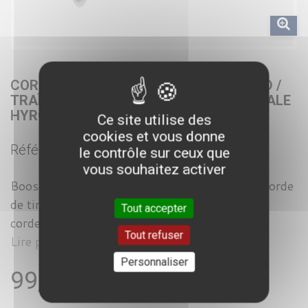
CORDE DE TIRAGE 10 OU 15M POUR SLED /
TRAÎNEAU AVEC MOUSQUETON – SPÉCIALE
HYROX & CROSSFIT
Ce site utilise des
cookies et vous donne
Référence :
LMX1278
le contrôle sur ceux que
vous souhaitez activer
Boostez vos entraînements Hyrox avec cette corde
de tirage 15 mètres pour sled ! Existe aussi en
Tout accepter
corde de tirage 10 ...
Tout refuser
Lire plus
Personnaliser
99,99 €
TTC