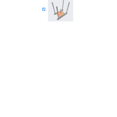
Traineau de puissance
259,99 €
=
779,97 €