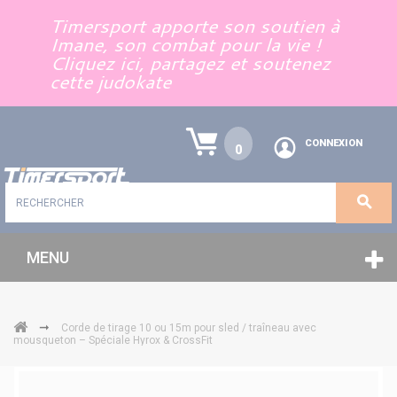
Panneau de gestion des cookies
Timersport apporte son soutien à
Imane, son combat pour la vie !
Cliquez ici, partagez et soutenez
cette judokate
CONNEXION
0
MENU
➞
Corde de tirage 10 ou 15m pour sled / traîneau avec
mousqueton – Spéciale Hyrox & CrossFit