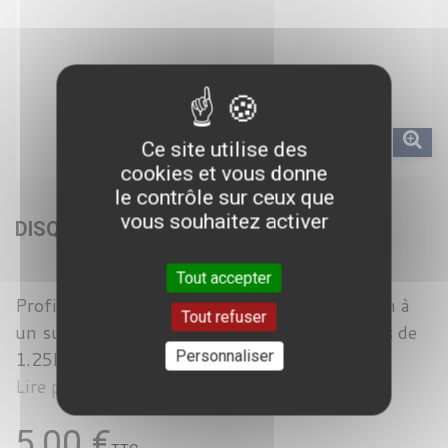
Ce site utilise des
cookies et vous donne
le contrôle sur ceux que
vous souhaitez activer
DISQUES OLYMPIQUES D'OCCASION
Tout accepter
Profitez de nos disques olympiques d'occasion à
Tout refuser
un super prix → VENDU PAR PAIRE Disques de
1.25kg à 25k.
Personnaliser
Lire plus
5,00 €