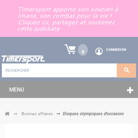
Panneau de gestion des cookies
Timersport apporte son soutien à
Imane, son combat pour la vie !
Cliquez ici, partagez et soutenez
cette judokate
CONNEXION
0
MENU
Bonnes affaires
➞
➞
Disques olympiques d'occasion