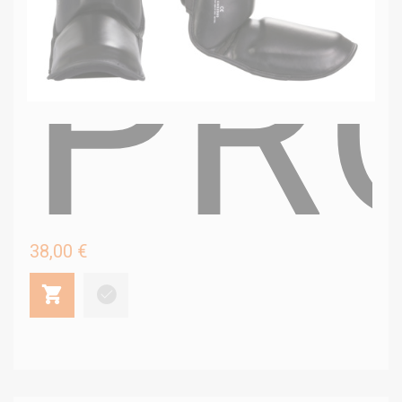
PR
38,00 €