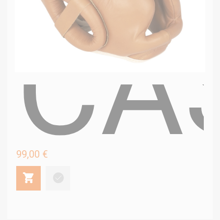
CA
99,00 €