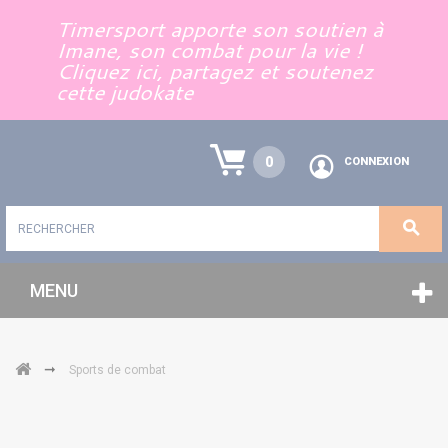
Panneau de gestion des cookies
Timersport apporte son soutien à
Imane, son combat pour la vie !
Cliquez ici, partagez et soutenez
cette judokate
0
CONNEXION
MENU
➞
Sports de combat